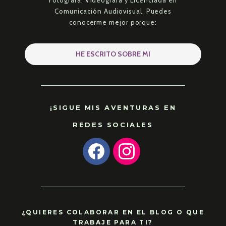
Comunicación Audiovisual. Puedes
conocerme mejor porque:
HE ESCRITO SOBRE MI
¡SIGUE MIS AVENTURAS EN
REDES SOCIALES
F
I
a
n
c
s
e
t
b
a
o
g
o
r
¿QUIERES COLABORAR EN EL BLOG O QUE
k
a
TRABAJE PARA TI?
m