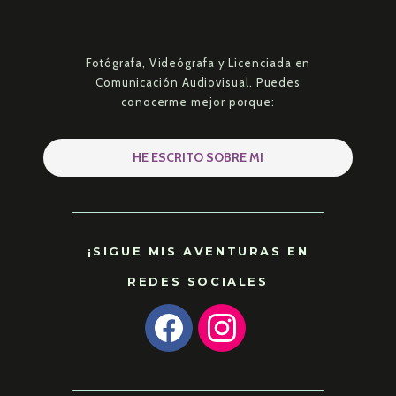
Fotógrafa, Videógrafa y Licenciada en
Comunicación Audiovisual. Puedes
conocerme mejor porque:
HE ESCRITO SOBRE MI
¡SIGUE MIS AVENTURAS EN
REDES SOCIALES
F
I
a
n
c
s
e
t
b
a