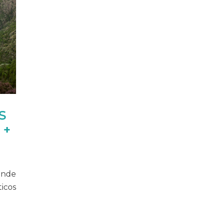
S
 +
ónde
ticos